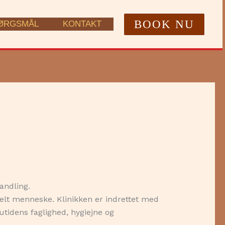
BOOK NU
PØRGSMÅL
KONTAKT
andling.
elt menneske. Klinikken er indrettet med
utidens faglighed, hygiejne og