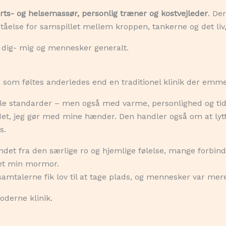
rts- og helsemassør, personlig træner og kostvejleder
. De
tåelse for samspillet mellem kroppen, tankerne og det liv, 
å dig- mig og mennesker generalt.
 som føltes anderledes end en traditionel klinik der emm
lle standarder – men også med varme, personlighed og tid
et, jeg gør med mine hænder. Den handler også om at lyt
s.
det fra den særlige ro og hjemlige følelse, mange forbin
det min mormor.
 samtalerne fik lov til at tage plads, og mennesker var me
oderne klinik.