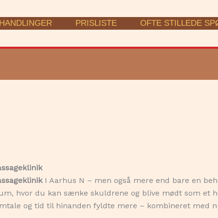
HANDLINGER
PRISLISTE
OFTE STILLEDE S
ssageklinik
ssageklinik
I Aarhus N – men også mere end bare en beh
irum, hvor du kan sænke skuldrene og blive mødt som et h
amtale og tid til hinanden fyldte mere – kombineret med n