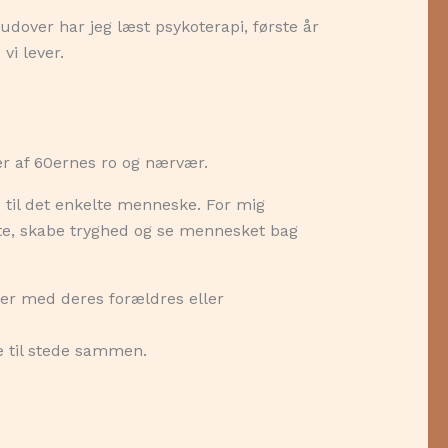
rudover har jeg læst psykoterapi, første år
vi lever.
er af 60ernes ro og nærvær.
 til det enkelte menneske. For mig
te, skabe tryghed og se mennesket bag
der med deres forældres eller
re til stede sammen.