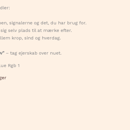
dier:
 signalerne og det, du har brug for.
 sig selv plads til at mærke efter.
lem krop, sind og hverdag.
w”
– tag ejerskab over nuet.
ger