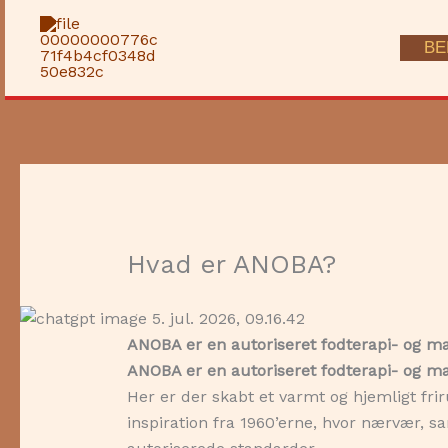
Gå
til
BE
indholdet
Hvad er ANOBA?
ANOBA er en autoriseret fodterapi- og ma
ANOBA er en autoriseret fodterapi- og ma
Her er der skabt et varmt og hjemligt fr
inspiration fra 1960’erne, hvor nærvær, s