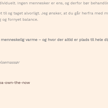
ividuelt. Ingen mennesker er ens, og derfor bør behandlin
t til og taget alvorligt. Jeg ønsker, at du går herfra med 
g og fornyet balance.
menneskelig varme – og hvor der altid er plads til hele di
elsemassør
noba-own-the-now