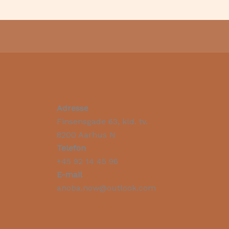
Adresse
Finsensgade 63, kld. tv.
8200 Aarhus N
Telefon
+45 92 14 45 96
E-mail
anoba.now@outlook.com